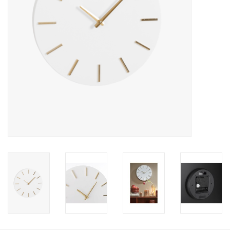
Kussens en plaids
Kleden
Vachten
Keuken
Badkamer
Verlichting
Tuinmeubels en deco
Beelden