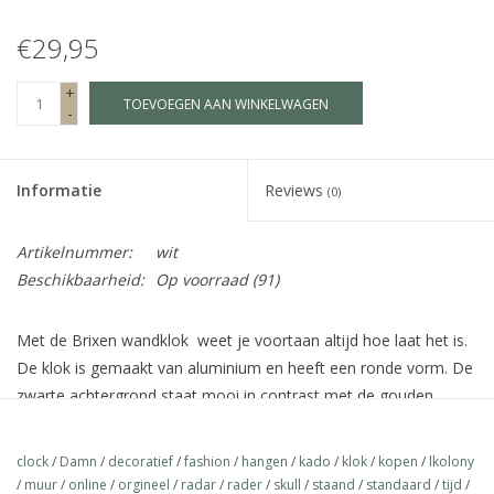
€29,95
Fake plants
+
TOEVOEGEN AAN WINKELWAGEN
Kisten
-
SIeraden
Informatie
Reviews
(0)
Accessoires
Artikelnummer:
wit
Beschikbaarheid:
Op voorraad
(91)
Anklebelts
Met de Brixen wandklok weet je voortaan altijd hoe laat het is.
Bootbelts
De klok is gemaakt van aluminium en heeft een ronde vorm. De
zwarte achtergrond staat mooi in contrast met de gouden
Kerst
wijzers. Modern met een chique touch! Door het strakke design
past de klok daarnaast in elk interieur. De diameter van de klok
clock
/
Damn
/
decoratief
/
fashion
/
hangen
/
kado
/
klok
/
kopen
/
lkolony
MAGAZIJNOPRUIMING
is 35,5 cm. Let op: Deze klok heeft, net als veel andere klokken,
/
muur
/
online
/
orgineel
/
radar
/
rader
/
skull
/
staand
/
standaard
/
tijd
/