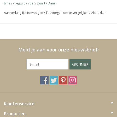
een intern mechanische constructie die het tikken mogelijk
time
/
vliegtuig
/
voet
/
zwart
/
Damn
maakt waardoor het geen stille klok is.
Lees minder
Media
Aan verlanglijst toevoegen
/
Toevoegen om te vergelijken
/
Afdrukken
Blackfriday
Meld je aan voor onze nieuwsbrief:
ABONNEER
Klantenservice
Producten