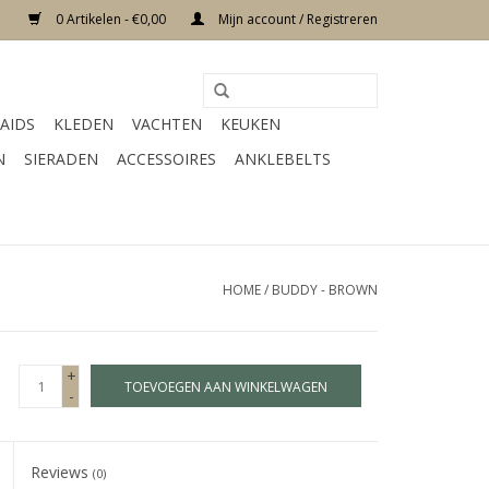
0 Artikelen - €0,00
Mijn account / Registreren
AIDS
KLEDEN
VACHTEN
KEUKEN
N
SIERADEN
ACCESSOIRES
ANKLEBELTS
HOME
/
BUDDY - BROWN
+
TOEVOEGEN AAN WINKELWAGEN
-
Reviews
(0)