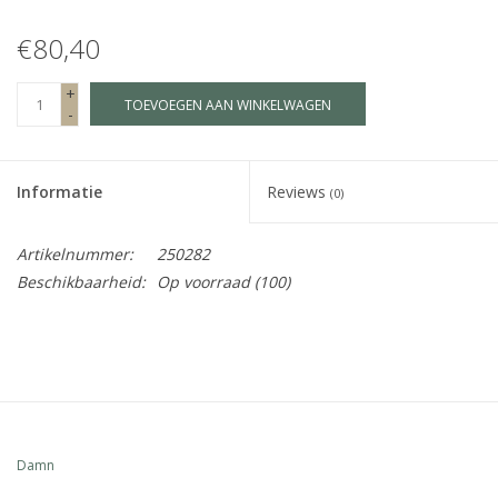
€80,40
Fake plants
+
TOEVOEGEN AAN WINKELWAGEN
Kisten
-
SIeraden
Informatie
Reviews
(0)
Accessoires
Artikelnummer:
250282
Beschikbaarheid:
Op voorraad
(100)
Anklebelts
Bootbelts
Kerst
Damn
MAGAZIJNOPRUIMING