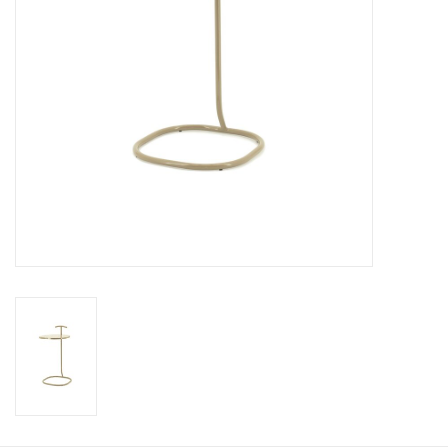
Kussens en plaids
Kleden
Vachten
Keuken
Badkamer
Verlichting
Tuinmeubels en deco
Beelden