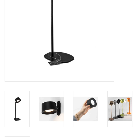
Kussens en plaids
Kleden
Vachten
Keuken
Badkamer
Verlichting
Tuinmeubels en deco
Beelden