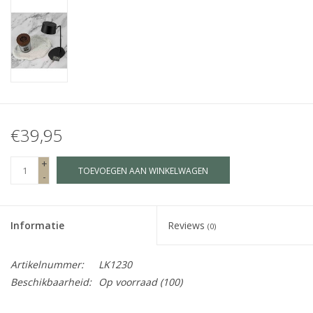
Fake plants
Kisten
SIeraden
€39,95
Accessoires
+
TOEVOEGEN AAN WINKELWAGEN
-
Anklebelts
Bootbelts
Informatie
Reviews
(0)
Kerst
Artikelnummer:
LK1230
Beschikbaarheid:
Op voorraad
(100)
MAGAZIJNOPRUIMING