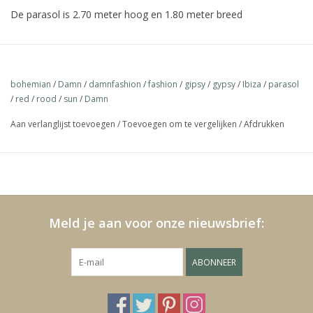
De parasol is 2.70 meter hoog en 1.80 meter breed
Media
Dit is een originele parasol uit Bali !!
Blackfriday
bohemian
/
Damn
/
damnfashion
/
fashion
/
gipsy
/
gypsy
/
Ibiza
/
parasol
Verkrijgbaar in verschillende kleuren.
/
red
/
rood
/
sun
/
Damn
Aan verlanglijst toevoegen
/
Toevoegen om te vergelijken
/
Afdrukken
Meld je aan voor onze nieuwsbrief:
ABONNEER