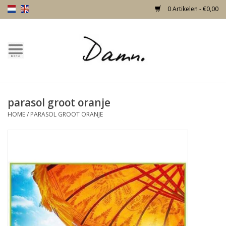
0 Artikelen - €0,00
Home
Over Damn
parasol groot oranje
Nieuw!
HOME
/
PARASOL GROOT ORANJE
Skulls
Living
Meubels
Deuren