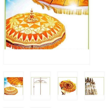
Kussens en plaids
Kleden
Vachten
Keuken
Badkamer
Verlichting
Tuinmeubels en deco
Beelden