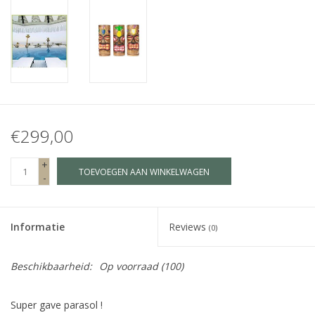
Fake plants
Kisten
SIeraden
€299,00
Accessoires
+
TOEVOEGEN AAN WINKELWAGEN
-
Anklebelts
Bootbelts
Informatie
Reviews
(0)
Kerst
Beschikbaarheid:
Op voorraad
(100)
MAGAZIJNOPRUIMING
Super gave parasol !