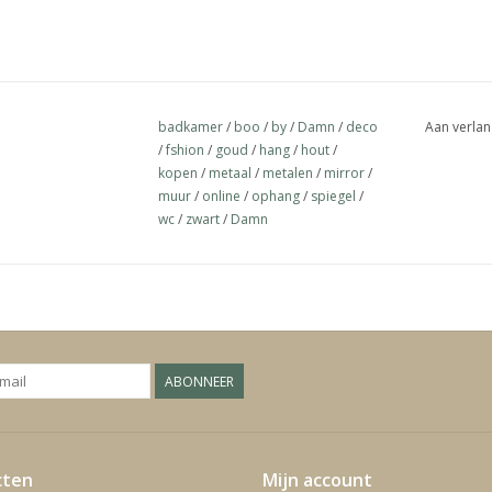
badkamer
/
boo
/
by
/
Damn
/
deco
Aan verlan
/
fshion
/
goud
/
hang
/
hout
/
kopen
/
metaal
/
metalen
/
mirror
/
muur
/
online
/
ophang
/
spiegel
/
wc
/
zwart
/
Damn
ABONNEER
cten
Mijn account