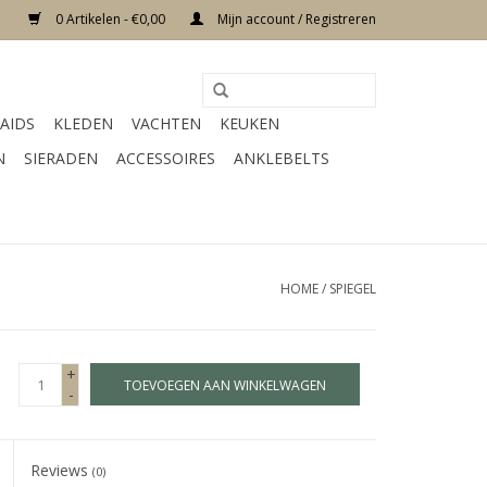
0 Artikelen - €0,00
Mijn account / Registreren
AIDS
KLEDEN
VACHTEN
KEUKEN
N
SIERADEN
ACCESSOIRES
ANKLEBELTS
HOME
/
SPIEGEL
+
TOEVOEGEN AAN WINKELWAGEN
-
Reviews
(0)