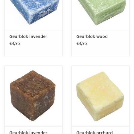
Fake plants
Kisten
Geurblok lavender
Geurblok wood
€4,95
€4,95
SIeraden
Accessoires
Anklebelts
Bootbelts
Kerst
MAGAZIJNOPRUIMING
Geurblok lavender
Geurblok orchard