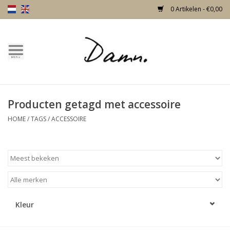
0 Artikelen - €0,00
Home
Over Damn
Producten getagd met accessoire
Nieuw!
HOME
/
TAGS
/
ACCESSOIRE
Skulls
Living
Meubels
Kleur
Deuren