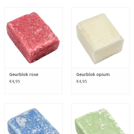
Kussens en plaids
Kleden
Vachten
Keuken
Geurblok rose
Geurblok opium
Badkamer
€4,95
€4,95
Verlichting
Tuinmeubels en deco
Beelden