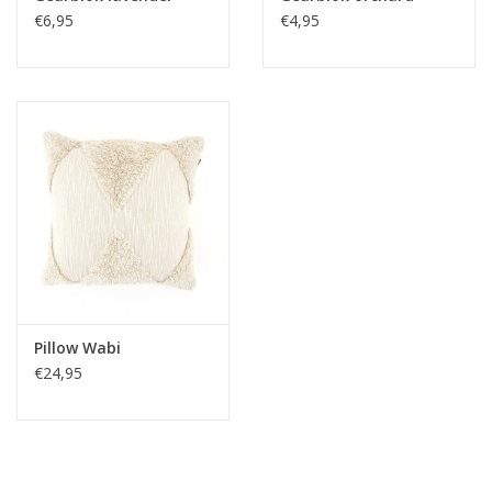
€6,95
€4,95
Media
Blackfriday
Pillow Wabi
€24,95