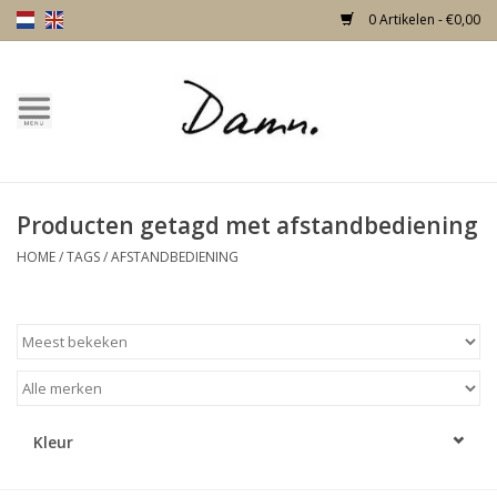
0 Artikelen - €0,00
Home
Over Damn
Producten getagd met afstandbediening
Nieuw!
HOME
/
TAGS
/
AFSTANDBEDIENING
Skulls
Living
Meubels
Kleur
Deuren