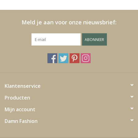
Kussens en plaids
Meld je aan voor onze nieuwsbrief:
Kleden
ABONNEER
Vachten
Keuken
Badkamer
Klantenservice
Producten
Verlichting
Mijn account
Tuinmeubels en deco
Damn Fashion
Beelden