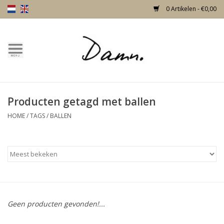
0 Artikelen - €0,00
Home
Over Damn
Producten getagd met ballen
Nieuw!
HOME
/
TAGS
/
BALLEN
Skulls
Living
Meubels
Geen producten gevonden!...
Deuren