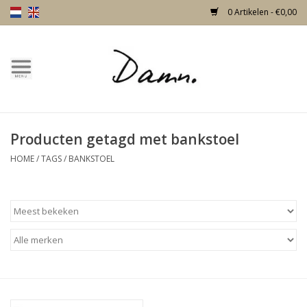
0 Artikelen - €0,00
Home
Over Damn
Producten getagd met bankstoel
Nieuw!
HOME
/
TAGS
/
BANKSTOEL
Skulls
Living
Meubels
Deuren