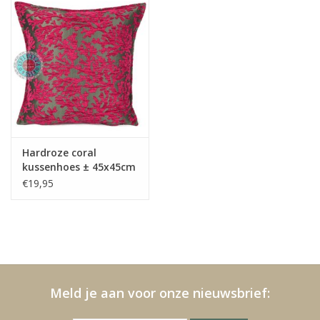
Kussens en plaids
Kleden
Vachten
Keuken
Hardroze coral
kussenhoes ± 45x45cm
€19,95
Badkamer
Verlichting
Tuinmeubels en deco
Meld je aan voor onze nieuwsbrief:
Beelden