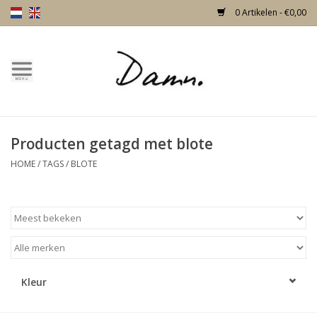
0 Artikelen - €0,00
Home
Over Damn
Producten getagd met blote
Nieuw!
HOME
/
TAGS
/
BLOTE
Skulls
Living
Meubels
Kleur
Deuren