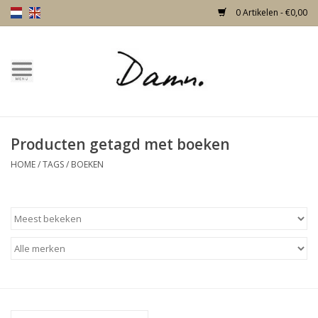
0 Artikelen - €0,00
Home
Over Damn
Producten getagd met boeken
Nieuw!
HOME
/
TAGS
/
BOEKEN
Skulls
Living
Meubels
Deuren