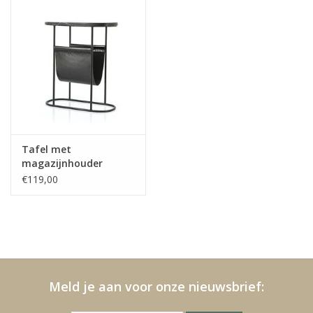
Kussens en plaids
Kleden
Vachten
Keuken
Tafel met
magazijnhouder
€119,00
Badkamer
Verlichting
Tuinmeubels en deco
Meld je aan voor onze nieuwsbrief:
Beelden