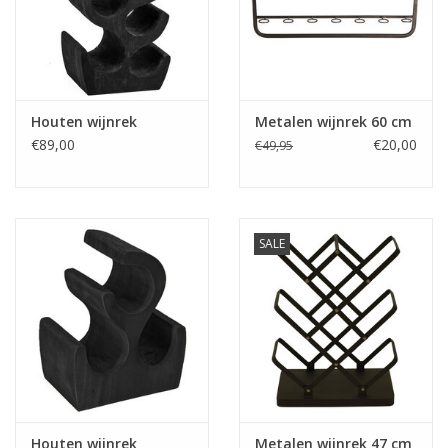
Fake plants
Kisten
Houten wijnrek
Metalen wijnrek 60 cm
€89,00
€20,00
€49,95
SIeraden
Accessoires
SALE
Anklebelts
Bootbelts
Kerst
MAGAZIJNOPRUIMING
Houten wijnrek
Metalen wijnrek 47 cm