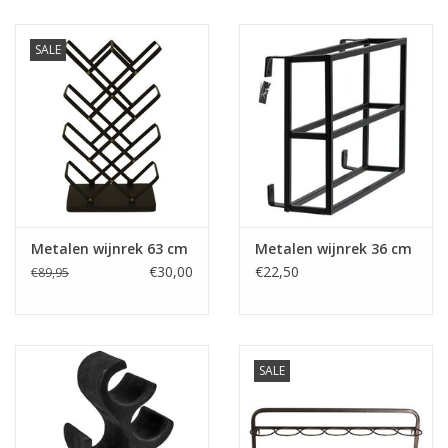
Kussens en plaids
SALE
Kleden
Vachten
Keuken
Metalen wijnrek 63 cm
Metalen wijnrek 36 cm
Badkamer
€30,00
€22,50
€89,95
Verlichting
SALE
Tuinmeubels en deco
Beelden