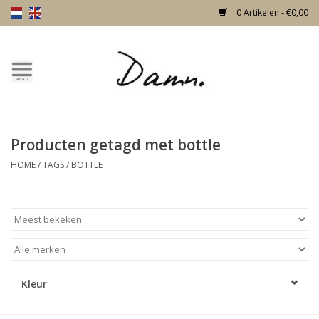
0 Artikelen - €0,00
Home
Over Damn
Producten getagd met bottle
Nieuw!
HOME
/
TAGS
/
BOTTLE
Skulls
Living
Meubels
Kleur
Deuren