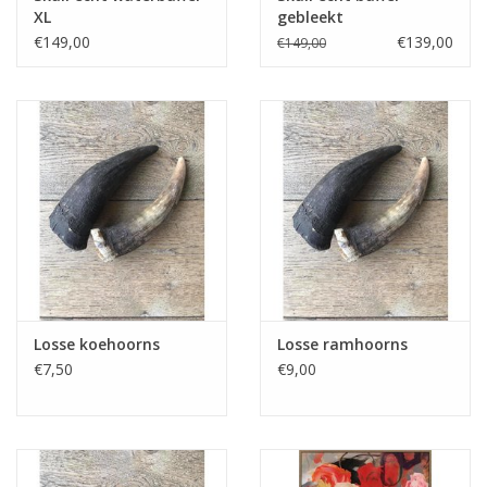
XL
gebleekt
€149,00
€139,00
€149,00
Media
Blackfriday
Losse koehoorns
Losse ramhoorns
€7,50
€9,00