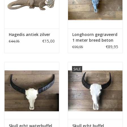
Fake plants
Kisten
Hagedis antiek zilver
Longhoorn gegraveerd
1 meter breed beton
€15,00
€44,95
SIeraden
€89,95
€99,95
Accessoires
SALE
Anklebelts
Bootbelts
Kerst
MAGAZIJNOPRUIMING
Skull echt waterbuffel
Skull echt buffel