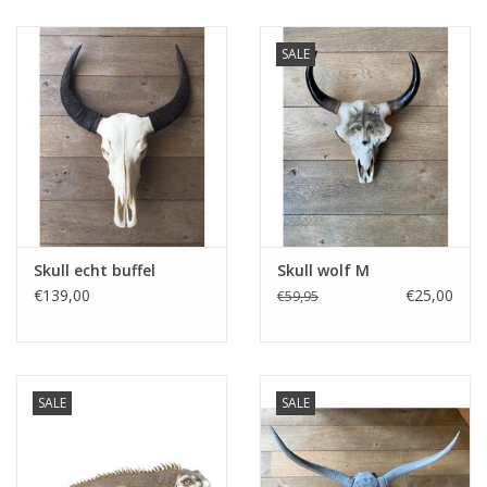
Kussens en plaids
SALE
Kleden
Vachten
Keuken
Skull echt buffel
Skull wolf M
Badkamer
€139,00
€25,00
€59,95
Verlichting
SALE
SALE
Tuinmeubels en deco
Beelden