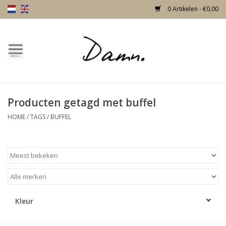
0 Artikelen - €0,00
Home
Over Damn
Producten getagd met buffel
Nieuw!
HOME
/
TAGS
/
BUFFEL
Skulls
Living
Meubels
Kleur
Deuren