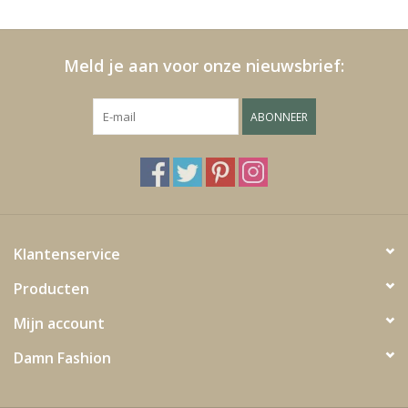
Kussens en plaids
Meld je aan voor onze nieuwsbrief:
Kleden
ABONNEER
Vachten
Keuken
Badkamer
Klantenservice
Producten
Verlichting
Mijn account
Tuinmeubels en deco
Damn Fashion
Beelden