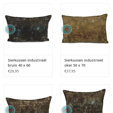
Kussens en plaids
Kleden
Vachten
Keuken
Sierkussen industrieel
Sierkussen industrieel
bruin 40 x 60
oker 50 x 70
Badkamer
€29,95
€37,95
Verlichting
Tuinmeubels en deco
Beelden