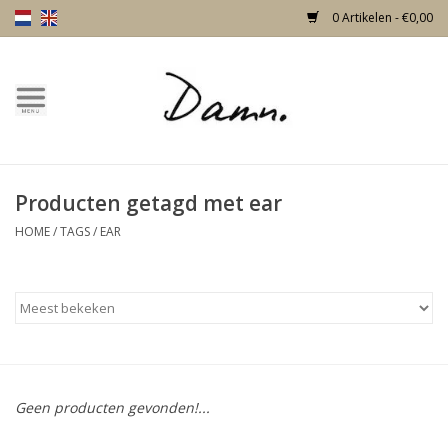
0 Artikelen - €0,00
Home
Over Damn
Producten getagd met ear
Nieuw!
HOME
/
TAGS
/
EAR
Skulls
Living
Meubels
Geen producten gevonden!...
Deuren