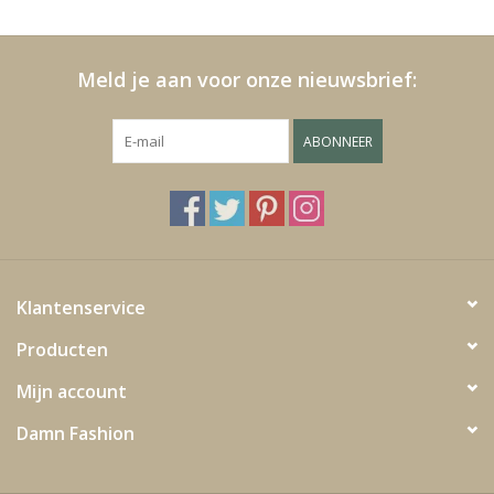
Kussens en plaids
Meld je aan voor onze nieuwsbrief:
Kleden
ABONNEER
Vachten
Keuken
Badkamer
Klantenservice
Producten
Verlichting
Mijn account
Tuinmeubels en deco
Damn Fashion
Beelden