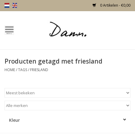
0 Artikelen - €0,00
Home
Over Damn
Producten getagd met friesland
Nieuw!
HOME
/
TAGS
/
FRIESLAND
Skulls
Living
Meubels
Kleur
Deuren