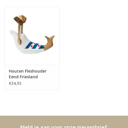
Kussens en plaids
Kleden
Vachten
Keuken
Houten Fleshouder
Badkamer
Eend Friesland
€34,95
Verlichting
Tuinmeubels en deco
Beelden
Meld je aan voor onze nieuwsbrief: