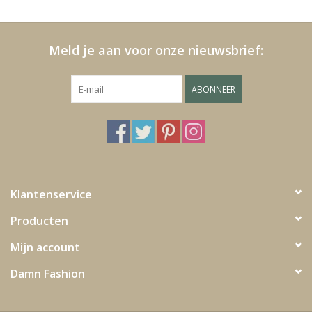
Kussens en plaids
Meld je aan voor onze nieuwsbrief:
Kleden
ABONNEER
Vachten
Keuken
Badkamer
Klantenservice
Producten
Verlichting
Mijn account
Tuinmeubels en deco
Damn Fashion
Beelden