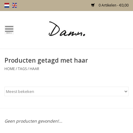
0 Artikelen - €0,00
Home
Over Damn
Producten getagd met haar
Nieuw!
HOME
/
TAGS
/
HAAR
Skulls
Living
Meubels
Geen producten gevonden!...
Deuren