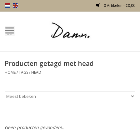
0 Artikelen - €0,00
Home
Over Damn
Producten getagd met head
Nieuw!
HOME
/
TAGS
/
HEAD
Skulls
Living
Meubels
Geen producten gevonden!...
Deuren