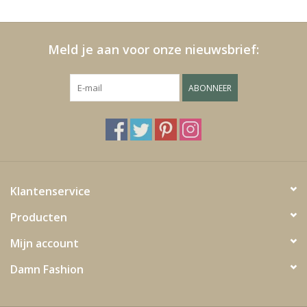
Kussens en plaids
Meld je aan voor onze nieuwsbrief:
Kleden
ABONNEER
Vachten
Keuken
Badkamer
Klantenservice
Producten
Verlichting
Mijn account
Tuinmeubels en deco
Damn Fashion
Beelden