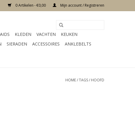
0 Artikelen - €0,00
Mijn account / Registreren
AIDS
KLEDEN
VACHTEN
KEUKEN
N
SIERADEN
ACCESSOIRES
ANKLEBELTS
HOME
/
TAGS
/
HOOFD