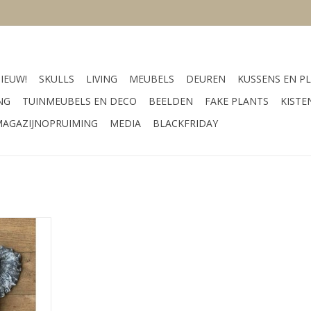
IEUW!
SKULLS
LIVING
MEUBELS
DEUREN
KUSSENS EN PL
NG
TUINMEUBELS EN DECO
BEELDEN
FAKE PLANTS
KISTE
AGAZIJNOPRUIMING
MEDIA
BLACKFRIDAY
cmkleur
lystone
NKELWAGEN