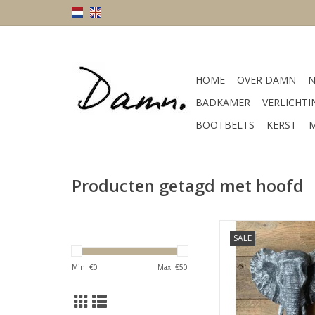
HOME
OVER DAMN
N
BADKAMER
VERLICHTI
BOOTBELTS
KERST
M
Producten getagd met hoofd
afmeting 40 x 43 
SALE
grijsmateriaal po
TOEVOEGEN AAN WI
Min: €
0
Max: €
50