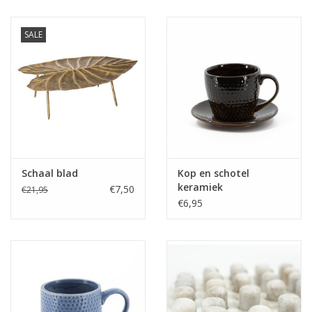
Kussens en plaids
SALE
Kleden
Vachten
Keuken
Schaal blad
Kop en schotel
Badkamer
keramiek
€7,50
€21,95
€6,95
Verlichting
Tuinmeubels en deco
Beelden