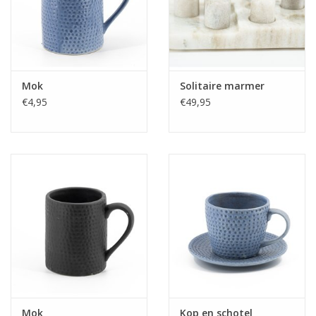
Fake plants
Kisten
Mok
Solitaire marmer
€4,95
€49,95
SIeraden
Accessoires
Anklebelts
Bootbelts
Kerst
MAGAZIJNOPRUIMING
Mok
Kop en schotel