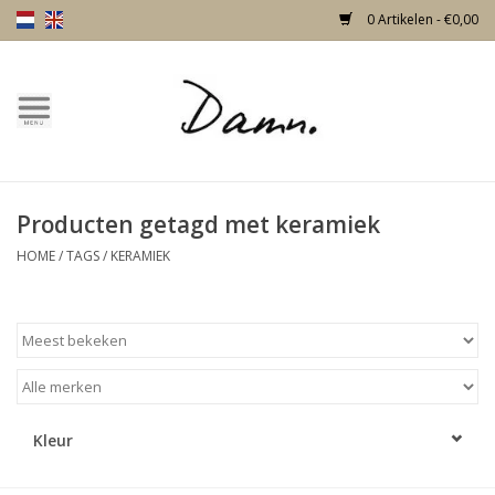
0 Artikelen - €0,00
Home
Over Damn
Producten getagd met keramiek
Nieuw!
HOME
/
TAGS
/
KERAMIEK
Skulls
Living
Meubels
Kleur
Deuren