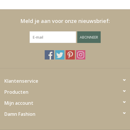
Kussens en plaids
Meld je aan voor onze nieuwsbrief:
Kleden
ABONNEER
Vachten
Keuken
Badkamer
Klantenservice
Producten
Verlichting
Mijn account
Tuinmeubels en deco
Damn Fashion
Beelden