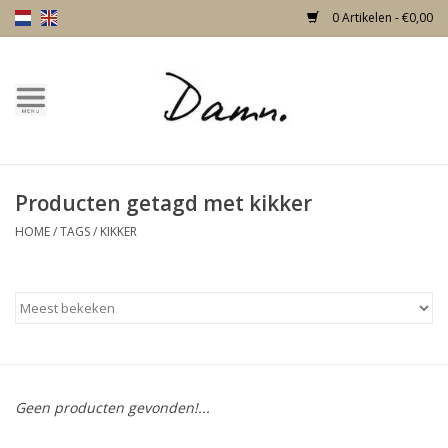
0 Artikelen - €0,00
Home
Over Damn
Producten getagd met kikker
Nieuw!
HOME
/
TAGS
/
KIKKER
Skulls
Living
Meubels
Geen producten gevonden!...
Deuren