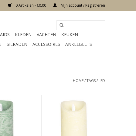
0 Artikelen - €0,00
Mijn account / Registreren
AIDS
KLEDEN
VACHTEN
KEUKEN
N
SIERADEN
ACCESSOIRES
ANKLEBELTS
HOME
/
TAGS
/
LED
 x 7 x 15 cm
Afmeting 7 x 7 x 15 cm
r mint
Kleur creme
N WINKELWAGEN
TOEVOEGEN AAN WINKELWAGEN