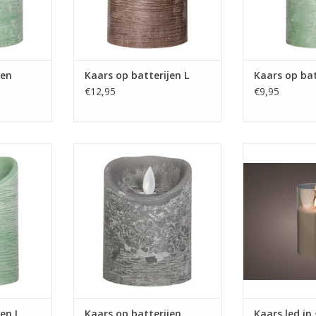
jen
Kaars op batterijen L
Kaars op bat
€12,95
€9,95
x 15 cm
Afmeting 7 x 7 x 10 cm
Afmeting 
n
Kleur grijs
Kleur
NKELWAGEN
TOEVOEGEN AAN WINKELWAGEN
TOEVOEGEN AA
en L
Kaars op batterijen
Kaars led in 