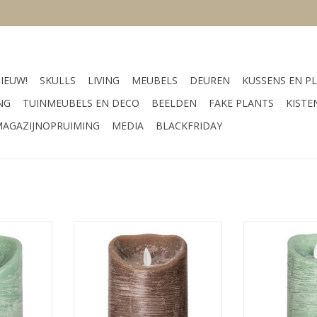
IEUW!
SKULLS
LIVING
MEUBELS
DEUREN
KUSSENS EN PL
NG
TUINMEUBELS EN DECO
BEELDEN
FAKE PLANTS
KISTE
AGAZIJNOPRUIMING
MEDIA
BLACKFRIDAY
 10 cm
Afmeting 10 x 10 x 15 cm
Afmeting 7
n
Kleur bruin
Kleu
NKELWAGEN
TOEVOEGEN AAN WINKELWAGEN
TOEVOEGEN AA