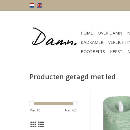
HOME
OVER DAMN
N
BADKAMER
VERLICHTI
BOOTBELTS
KERST
M
Producten getagd met led
Afmeting 7 x 7 x
Kleur groe
TOEVOEGEN AAN WI
Min: €
0
Max: €
20