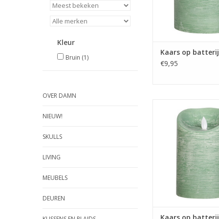
Kleur
Kaars op batteri
Bruin
(1)
€9,95
OVER DAMN
Afmeting 10 x 10 
Kleur groe
NIEUW!
TOEVOEGEN AAN WI
SKULLS
LIVING
MEUBELS
DEUREN
Kaars op batterij
KUSSENS EN PLAIDS