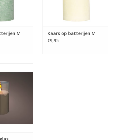
terijen M
Kaars op batterijen M
€9,95
10 x 17 cm
 taupe
N WINKELWAGEN
glas