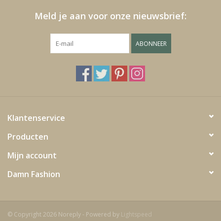
Meld je aan voor onze nieuwsbrief:
Fake plants
ABONNEER
Kisten
SIeraden
Accessoires
Klantenservice
Anklebelts
Producten
Mijn account
Bootbelts
Damn Fashion
Kerst
MAGAZIJNOPRUIMING
© Copyright 2026 Noreply - Powered by
Lightspeed