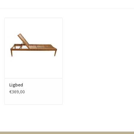
Kussens en plaids
Kleden
Vachten
Keuken
Badkamer
Ligbed
€369,00
Verlichting
Tuinmeubels en deco
Beelden