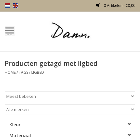
0 Artikelen - €0,00
Home
Over Damn
Producten getagd met ligbed
Nieuw!
HOME
/
TAGS
/
LIGBED
Skulls
Living
Meubels
Kleur
Materiaal
Deuren