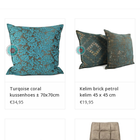
Kussens en plaids
Kleden
Vachten
Keuken
Badkamer
Turqoise coral
Kelim brick petrol
kussenhoes ± 70x70cm
kelim 45 x 45 cm
Verlichting
-
€34,95
€19,95
Tuinmeubels en deco
Beelden