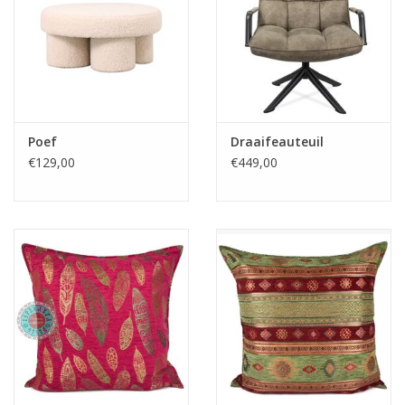
Fake plants
Kisten
SIeraden
Poef
Draaifeauteuil
€129,00
€449,00
Accessoires
Anklebelts
Bootbelts
Kerst
MAGAZIJNOPRUIMING