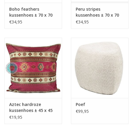
Boho feathers
Peru stripes
Media
kussenhoes ± 70 x 70
kussenhoes ± 70 x 70
cm
cm
€34,95
€34,95
Blackfriday
Aztec hardroze
Poef
kussenhoes ± 45 x 45
€99,95
cm
€19,95