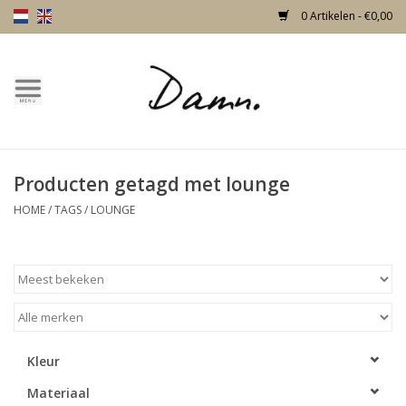
0 Artikelen - €0,00
Home
Over Damn
Producten getagd met lounge
Nieuw!
HOME
/
TAGS
/
LOUNGE
Skulls
Living
Meubels
Kleur
Materiaal
Deuren