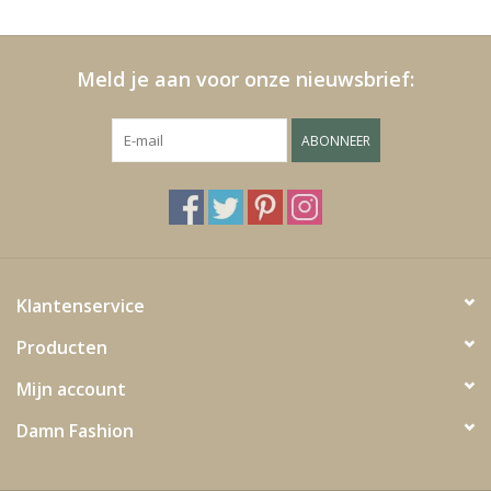
Kussens en plaids
Meld je aan voor onze nieuwsbrief:
Kleden
ABONNEER
Vachten
Keuken
Badkamer
Klantenservice
Producten
Verlichting
Mijn account
Tuinmeubels en deco
Damn Fashion
Beelden