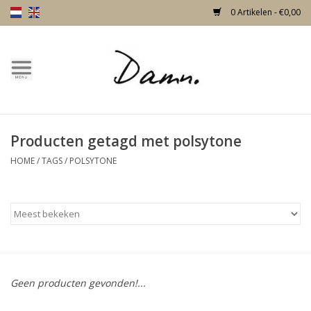
0 Artikelen - €0,00
Home
Over Damn
Producten getagd met polsytone
Nieuw!
HOME
/
TAGS
/
POLSYTONE
Skulls
Living
Meubels
Geen producten gevonden!...
Deuren