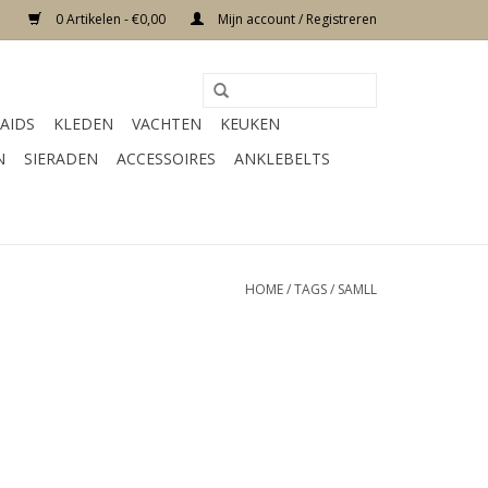
0 Artikelen - €0,00
Mijn account / Registreren
AIDS
KLEDEN
VACHTEN
KEUKEN
N
SIERADEN
ACCESSOIRES
ANKLEBELTS
HOME
/
TAGS
/
SAMLL