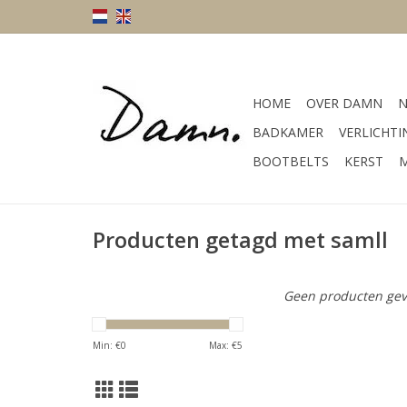
HOME
OVER DAMN
N
BADKAMER
VERLICHTI
BOOTBELTS
KERST
M
Producten getagd met samll
Geen producten gev
Min: €
0
Max: €
5