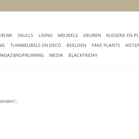
IEUW!
SKULLS
LIVING
MEUBELS
DEUREN
KUSSENS EN PL
NG
TUINMEUBELS EN DECO
BEELDEN
FAKE PLANTS
KISTE
AGAZIJNOPRUIMING
MEDIA
BLACKFRIDAY
onden!...