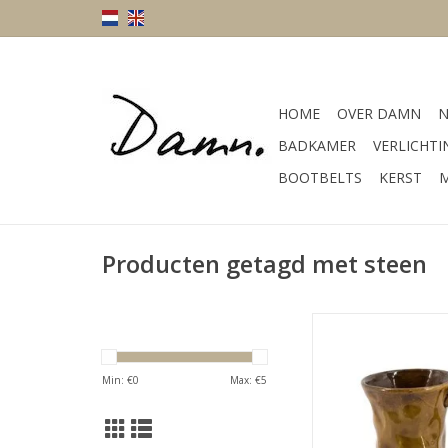
HOME
OVER DAMN
N
BADKAMER
VERLICHTI
BOOTBELTS
KERST
M
Producten getagd met steen
kleur bruinAfmeting 10
cm
Materiaal kera
Min: €
0
Max: €
5
TOEVOEGEN AAN WI