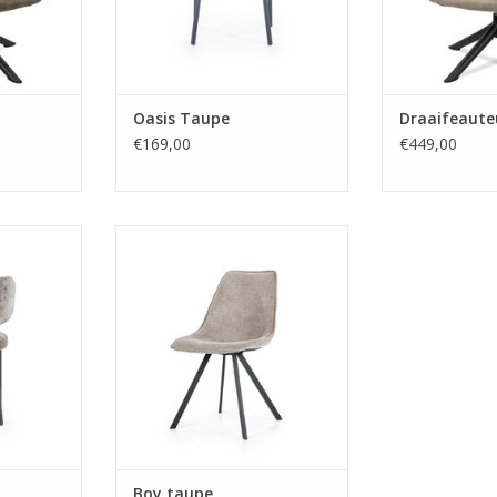
Oasis Taupe
Draaifeaute
€169,00
€449,00
kleurgrijs
x 78 cm
Afmeting 50 x 63 x 86 cm
, stof
materiaal Metaal, stof
NKELWAGEN
TOEVOEGEN AAN WINKELWAGEN
Boy taupe