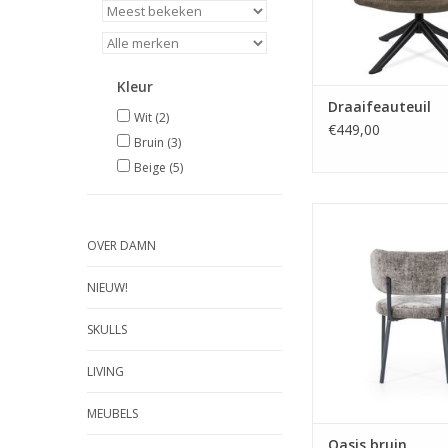
Kleur
Draaifeauteuil
Wit
(2)
€449,00
Bruin
(3)
Beige
(5)
kleur bruin
Afmeting 55 x 60 
OVER DAMN
materiaal Metaal
TOEVOEGEN AAN WI
NIEUW!
SKULLS
LIVING
MEUBELS
Oasis bruin