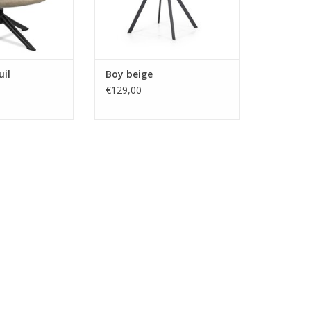
uil
Boy beige
€129,00