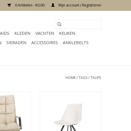
0 Artikelen - €0,00
Mijn account / Registreren
AIDS
KLEDEN
VACHTEN
KEUKEN
N
SIERADEN
ACCESSOIRES
ANKLEBELTS
HOME
/
TAGS
/
TAUPE
 creme
kleur beige
eting
Afmeting 50 x 63 x 86 cm
aal stof
materiaal Metaal, stof
N WINKELWAGEN
TOEVOEGEN AAN WINKELWAGEN