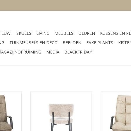
IEUW!
SKULLS
LIVING
MEUBELS
DEUREN
KUSSENS EN PL
NG
TUINMEUBELS EN DECO
BEELDEN
FAKE PLANTS
KISTE
AGAZIJNOPRUIMING
MEDIA
BLACKFRIDAY
e
kleur taupe
kleur
Afmeting 55 x 60 x 78 cm
Afm
of
materiaal Metaal, stof
materi
NKELWAGEN
TOEVOEGEN AAN WINKELWAGEN
TOEVOEGEN AA