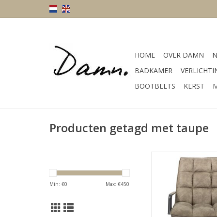
HOME
OVER DAMN
N
BADKAMER
VERLICHTI
BOOTBELTS
KERST
M
Producten getagd met taupe
kleur crem
Afmeting
materiaal st
Min: €
0
Max: €
450
TOEVOEGEN AAN WI