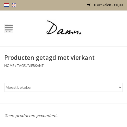
0 Artikelen - €0,00
Home
Over Damn
Producten getagd met vierkant
Nieuw!
HOME
/
TAGS
/
VIERKANT
Skulls
Living
Meubels
Geen producten gevonden!...
Deuren