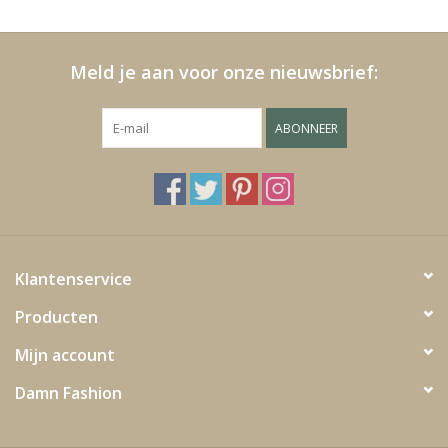
Kussens en plaids
Meld je aan voor onze nieuwsbrief:
Kleden
ABONNEER
Vachten
Keuken
Badkamer
Klantenservice
Producten
Verlichting
Mijn account
Tuinmeubels en deco
Damn Fashion
Beelden