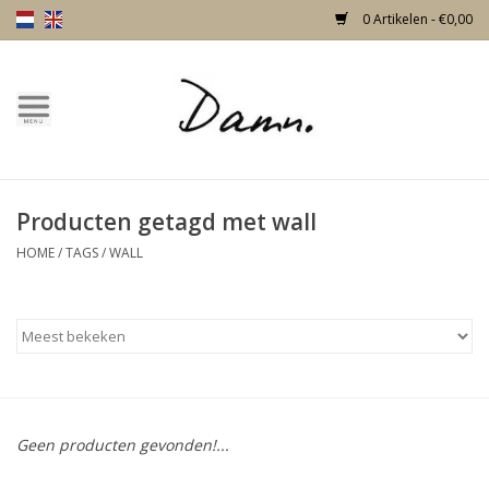
0 Artikelen - €0,00
Home
Over Damn
Producten getagd met wall
Nieuw!
HOME
/
TAGS
/
WALL
Skulls
Living
Meubels
Geen producten gevonden!...
Deuren