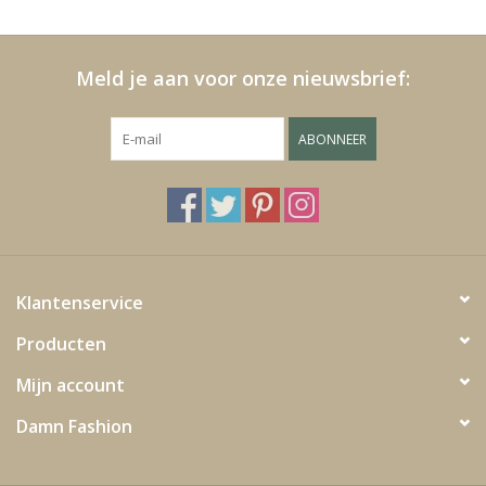
Kussens en plaids
Meld je aan voor onze nieuwsbrief:
Kleden
ABONNEER
Vachten
Keuken
Badkamer
Klantenservice
Producten
Verlichting
Mijn account
Tuinmeubels en deco
Damn Fashion
Beelden