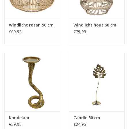
Fake plants
Windlicht rotan 50 cm
Windlicht hout 60 cm
Kisten
€69,95
€79,95
SIeraden
Accessoires
Anklebelts
Bootbelts
Kerst
Kandelaar
Candle 50 cm
€39,95
€24,95
MAGAZIJNOPRUIMING