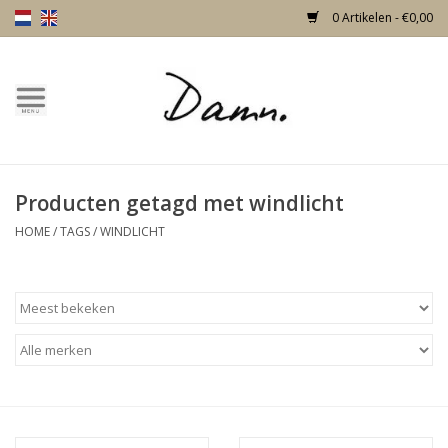
0 Artikelen - €0,00
Home
Over Damn
Producten getagd met windlicht
Nieuw!
HOME
/
TAGS
/
WINDLICHT
Skulls
Living
Meubels
Deuren