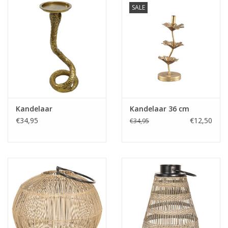
SALE
Kussens en plaids
Kleden
Vachten
Keuken
Kandelaar
Kandelaar 36 cm
€34,95
€12,50
€34,95
Badkamer
Verlichting
Tuinmeubels en deco
Beelden