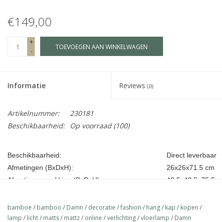
€149,00
Fake plants
+
TOEVOEGEN AAN WINKELWAGEN
Kisten
-
SIeraden
Informatie
Reviews
(0)
Accessoires
Artikelnummer:
230181
Beschikbaarheid:
Op voorraad
(100)
Anklebelts
Beschikbaarheid:
Direct leverbaar
Bootbelts
Afmetingen (BxDxH):
26x26x71.5 cm
Afmeting verpakking (BxDxH):
40.5x40.5x75.5 
Kerst
Verkoopeenheid:
1
Materiaalsoort:
Papier, Linen & H
bamboe
/
bamboo
/
Damn
/
decoratie
/
fashion
/
hang
/
kap
/
kopen
/
MAGAZIJNOPRUIMING
Aanvullende informatie:
Afmeting giftbox
lamp
/
licht
/
matts
/
mattz
/
online
/
verlichting
/
vloerlamp
/
Damn