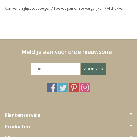
Snoerlengte/fitting:
300 cm/E27
Aan verlanglijst toevoegen
/
Toevoegen om te vergelijken
/
Afdrukken
Media
Zelf monteren?
Nee
Onderhoud:
Schoolmaken met
Blackfriday
Meld je aan voor onze nieuwsbrief:
ABONNEER
Klantenservice
Producten