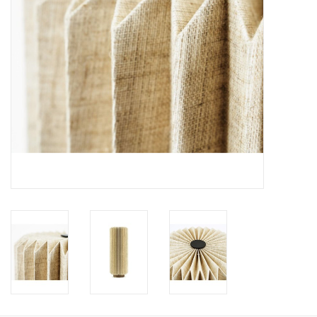
Kussens en plaids
Kleden
Vachten
Keuken
Badkamer
Verlichting
Tuinmeubels en deco
Beelden