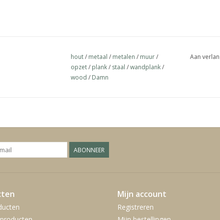
hout
/
metaal
/
metalen
/
muur
/
Aan verlan
opzet
/
plank
/
staal
/
wandplank
/
wood
/
Damn
ABONNEER
cten
Mijn account
ducten
Registreren
producten
Mijn bestellingen