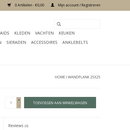
0 Artikelen - €0,00
Mijn account / Registreren
AIDS
KLEDEN
VACHTEN
KEUKEN
N
SIERADEN
ACCESSOIRES
ANKLEBELTS
HOME
/
WANDPLANK 25X25
+
TOEVOEGEN AAN WINKELWAGEN
-
Reviews
(0)