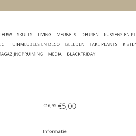
IEUW!
SKULLS
LIVING
MEUBELS
DEUREN
KUSSENS EN PL
NG
TUINMEUBELS EN DECO
BEELDEN
FAKE PLANTS
KISTE
AGAZIJNOPRUIMING
MEDIA
BLACKFRIDAY
€5,00
€16,95
Informatie