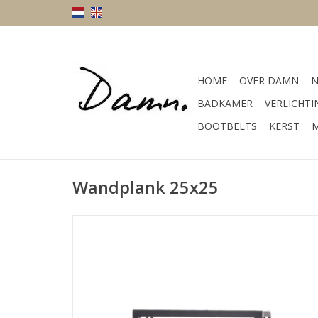
HOME
OVER DAMN
N
BADKAMER
VERLICHTI
BOOTBELTS
KERST
M
Wandplank 25x25