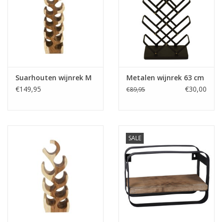
Fake plants
Kisten
SIeraden
Suarhouten wijnrek M
Metalen wijnrek 63 cm
€149,95
€30,00
€89,95
Accessoires
Anklebelts
SALE
Bootbelts
Kerst
MAGAZIJNOPRUIMING