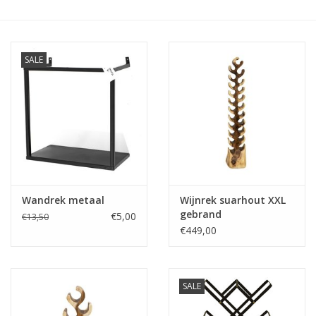
Kussens en plaids
SALE
Kleden
Vachten
Keuken
Badkamer
Wandrek metaal
Wijnrek suarhout XXL
gebrand
€5,00
€13,50
Verlichting
€449,00
Tuinmeubels en deco
SALE
Beelden