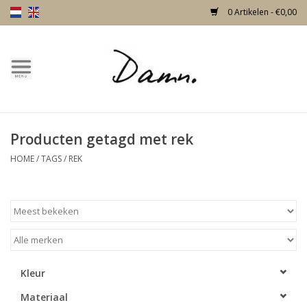
0 Artikelen - €0,00
Home
Over Damn
Producten getagd met rek
Nieuw!
HOME
/
TAGS
/
REK
Skulls
Living
Meubels
Kleur
Materiaal
Deuren