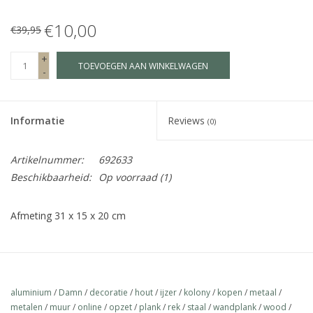
€10,00
Fake plants
€39,95
+
TOEVOEGEN AAN WINKELWAGEN
Kisten
-
SIeraden
Informatie
Reviews
(0)
Accessoires
Artikelnummer:
692633
Beschikbaarheid:
Op voorraad
(1)
Anklebelts
Afmeting 31 x 15 x 20 cm
Bootbelts
Kerst
aluminium
/
Damn
/
decoratie
/
hout
/
ijzer
/
kolony
/
kopen
/
metaal
/
MAGAZIJNOPRUIMING
metalen
/
muur
/
online
/
opzet
/
plank
/
rek
/
staal
/
wandplank
/
wood
/