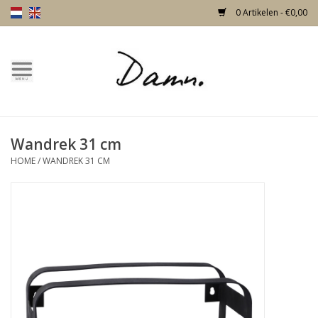
0 Artikelen - €0,00
Home
Over Damn
Wandrek 31 cm
Nieuw!
HOME
/
WANDREK 31 CM
Skulls
Living
Meubels
Deuren