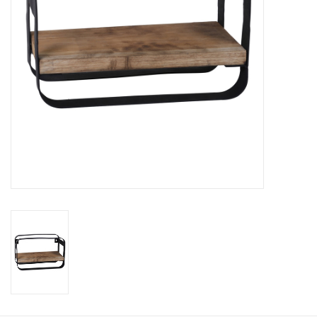
Kussens en plaids
Kleden
Vachten
Keuken
Badkamer
Verlichting
Tuinmeubels en deco
Beelden