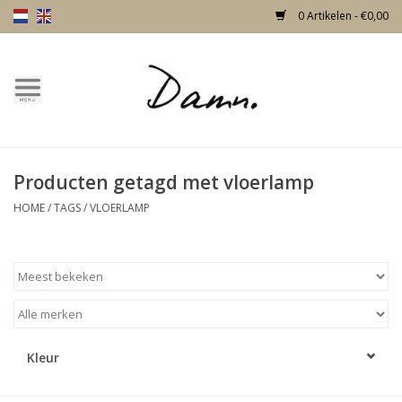
0 Artikelen - €0,00
Home
Over Damn
Producten getagd met vloerlamp
Nieuw!
HOME
/
TAGS
/
VLOERLAMP
Skulls
Living
Meubels
Kleur
Deuren