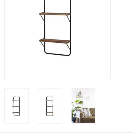
Kussens en plaids
Kleden
Vachten
Keuken
Badkamer
Verlichting
Tuinmeubels en deco
Beelden