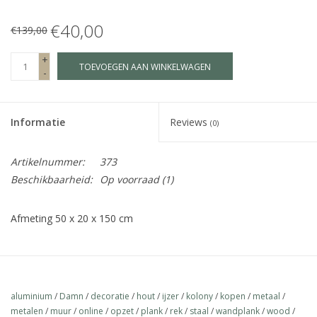
€40,00
Fake plants
€139,00
+
TOEVOEGEN AAN WINKELWAGEN
Kisten
-
SIeraden
Informatie
Reviews
(0)
Accessoires
Artikelnummer:
373
Beschikbaarheid:
Op voorraad
(1)
Anklebelts
Afmeting 50 x 20 x 150 cm
Bootbelts
Kerst
aluminium
/
Damn
/
decoratie
/
hout
/
ijzer
/
kolony
/
kopen
/
metaal
/
MAGAZIJNOPRUIMING
metalen
/
muur
/
online
/
opzet
/
plank
/
rek
/
staal
/
wandplank
/
wood
/