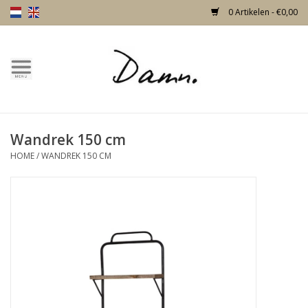
0 Artikelen - €0,00
Home
Over Damn
Wandrek 150 cm
Nieuw!
HOME
/
WANDREK 150 CM
Skulls
Living
Meubels
Deuren